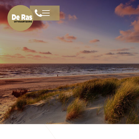
Home
Familieruimte
Diensten
Livestreams
Rouwberichten
Veelgestelde vragen
Over ons
Bloemen
Contact