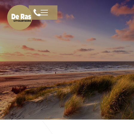
Home
Familieruimte
Diensten
Livestreams
Rouwberichten
Veelgestelde vragen
Over ons
Bloemen
Contact