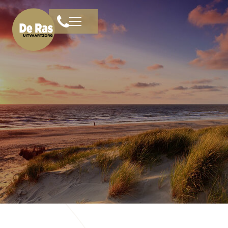
Home
Familieruimte
Diensten
Livestreams
Rouwberichten
Veelgestelde vragen
Over ons
Bloemen
Contact